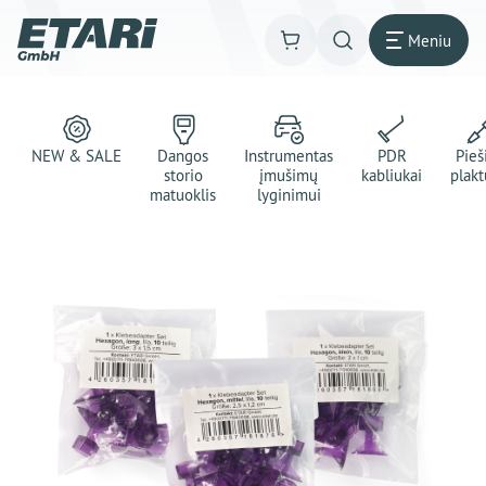
Meniu
NEW & SALE
Dangos
Instrumentas
PDR
Pie
storio
įmušimų
kabliukai
plakt
matuoklis
lyginimui