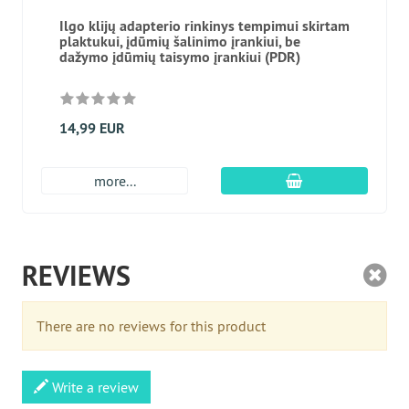
Ilgo klijų adapterio rinkinys tempimui skirtam
plaktukui, įdūmių šalinimo įrankiui, be
dažymo įdūmių taisymo įrankiui (PDR)
14,99 EUR
Įdėti į krepšį
more...
REVIEWS
There are no reviews for this product
Write a review