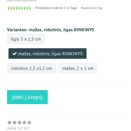
Sofort
Pristatymo trukmė 2-4 Tage
Svoris 0,02 kg
versandfähig,
ausreichende
Stückzahl
Varianten:
mažas, vidutinis, ilgas RINKINYS
ilgis 3 x 1,5 cm
mažas, vidutinis, ilgas RINKINYS
vidutinis 2,5 x1,2 cm
mažas, 2 x 1 cm
Įdėti į krepšį
rating:
0.0
iš 5