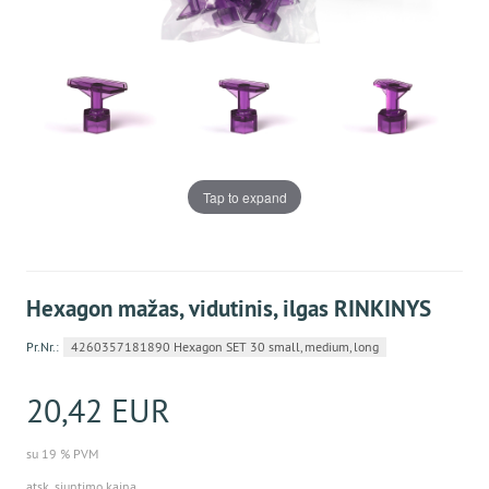
Tap to expand
Hexagon mažas, vidutinis, ilgas RINKINYS
Pr.Nr.:
4260357181890 Hexagon SET 30 small, medium, long
20,42 EUR
su 19 % PVM
atsk. siuntimo kaina