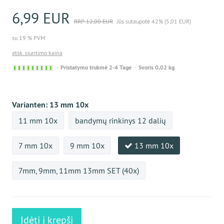
6,99 EUR
RRP 12,00 EUR
Jūs sutaupote 42% (5,01 EUR)
su 19 % PVM
atsk. siuntimo kaina
Sofort
Pristatymo trukmė 2-4 Tage
Svoris 0,02 kg
versandfähig,
ausreichende
Stückzahl
Varianten:
13 mm 10x
11 mm 10x
bandymų rinkinys 12 dalių
7 mm 10x
9 mm 10x
13 mm 10x
7mm, 9mm, 11mm 13mm SET (40x)
Įdėti į krepšį