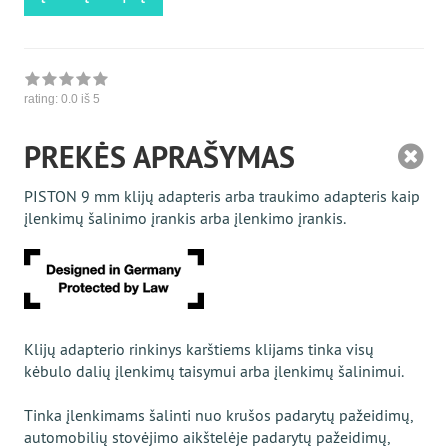
rating:
0.0
iš 5
PREKĖS APRAŠYMAS
PISTON 9 mm klijų adapteris arba traukimo adapteris kaip
įlenkimų šalinimo įrankis arba įlenkimo įrankis.
Klijų adapterio rinkinys karštiems klijams tinka visų
kėbulo dalių įlenkimų taisymui arba įlenkimų šalinimui.
Tinka įlenkimams šalinti nuo krušos padarytų pažeidimų,
automobilių stovėjimo aikštelėje padarytų pažeidimų,