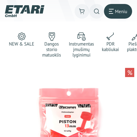
Meniu
NEW & SALE
Dangos
Instrumentas
PDR
Pie
storio
įmušimų
kabliukai
plakt
matuoklis
lyginimui
%