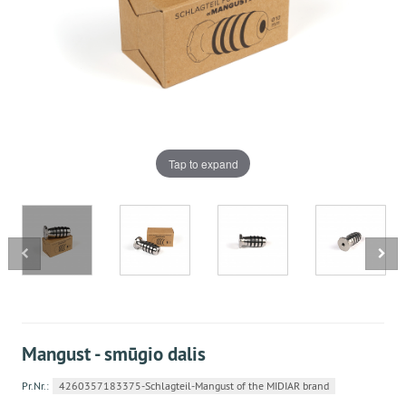
Tap to expand
Mangust - smūgio dalis
Pr.Nr.:
4260357183375-Schlagteil-Mangust of the MIDIAR brand