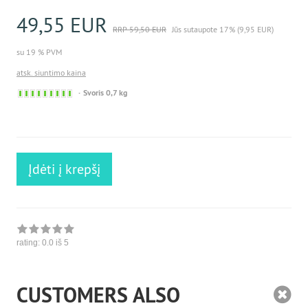
49,55 EUR
RRP 59,50 EUR
Jūs sutaupote 17% (9,95 EUR)
su 19 % PVM
atsk. siuntimo kaina
Sofort
Svoris 0,7 kg
versandfähig,
ausreichende
Stückzahl
Įdėti į krepšį
rating:
0.0
iš 5
CUSTOMERS ALSO