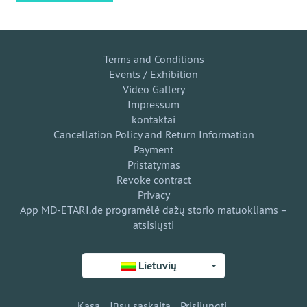
Terms and Conditions
Events / Exhibition
Video Gallery
Impressum
kontaktai
Cancellation Policy and Return Information
Payment
Pristatymas
Revoke contract
Privacy
App MD-ETARI.de programėlė dažų storio matuokliams –
atsisiųsti
Lietuvių
Kasa
Jūsų sąskaita
Prisijungti