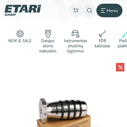
Meniu
NEW & SALE
Dangos
Instrumentas
PDR
Pie
storio
įmušimų
kabliukai
plakt
matuoklis
lyginimui
%