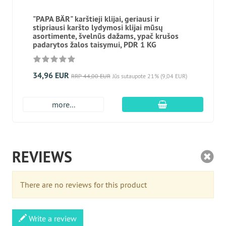
"PAPA BÄR" karštieji klijai, geriausi ir
stipriausi karšto lydymosi klijai mūsų
asortimente, švelnūs dažams, ypač krušos
padarytos žalos taisymui, PDR 1 KG
34,96 EUR
RRP 44,00 EUR
Jūs sutaupote 21% (9,04 EUR)
Įdėti į krepšį
more...
REVIEWS
There are no reviews for this product
Write a review