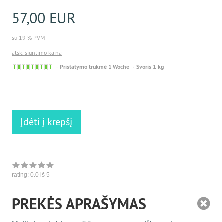
57,00 EUR
su 19 % PVM
atsk. siuntimo kaina
Sofort
Pristatymo trukmė 1 Woche
Svoris 1 kg
versandfähig,
ausreichende
Stückzahl
Įdėti į krepšį
rating:
0.0
iš 5
PREKĖS APRAŠYMAS