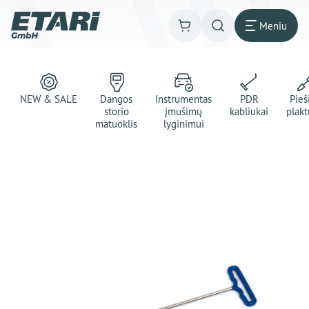
Meniu
NEW & SALE
Dangos
Instrumentas
PDR
Pie
storio
įmušimų
kabliukai
plakt
matuoklis
lyginimui