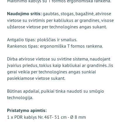
Maitinimo kablys su T formos ergonomiška rankena.
Naudojimo sritis:
gaubtas, stogas, bagažinė, atvirose
vietose su svirtimis per kabliukus ar grandines, visose
uždarose vietose per technologines angas sukant.
Antgalio tipas: plokščias ir smailus.
Rankenos tipas: ergonomiška T formos rankena.
Dirba atvirose vietose su svirtine sistema, naudojant
įvairius priedus, tokius kaip kabliukai ar grandinės. Jis
gerai veikia per technologines angas sunkiai
pasiekiamose vietose sukant.
Būtinas apdailai, puikiai tinka naudoti su smūgio
technologija.
Pristatymo apimtis:
1 x PDR kablys Nr. 46T- 51 cm - Ø 8 mm