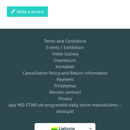
Write a review
Terms and Conditions
Events / Exhibition
Video Gallery
Impressum
kontaktai
Cancellation Policy and Return Information
Payment
Pristatymas
Revoke contract
Privacy
App MD-ETARI.de programėlė dažų storio matuokliams –
atsisiųsti
Lietuvių