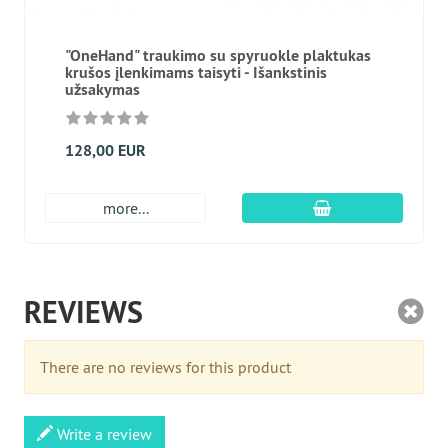
"OneHand" traukimo su spyruokle plaktukas
krušos įlenkimams taisyti - Išankstinis
užsakymas
128,00 EUR
Įdėti į krepšį
more...
REVIEWS
There are no reviews for this product
Write a review