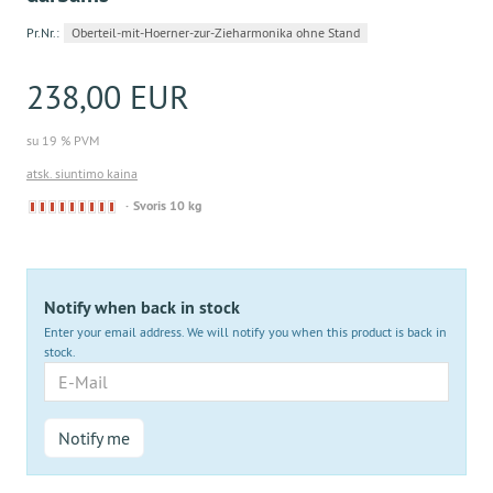
Pr.Nr.:
Oberteil-mit-Hoerner-zur-Zieharmonika ohne Stand
238,00 EUR
su 19 % PVM
atsk. siuntimo kaina
Derzeit
Svoris 10 kg
nicht
lieferbar
Notify when back in stock
Enter your email address. We will notify you when this product is back in
stock.
E-
Mail
Notify me