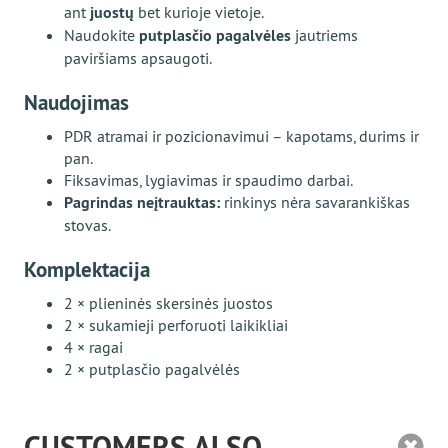
ant
juostų
bet kurioje vietoje.
Naudokite
putplasčio pagalvėles
jautriems
paviršiams apsaugoti.
Naudojimas
PDR atramai ir pozicionavimui – kapotams, durims ir
pan.
Fiksavimas, lygiavimas ir spaudimo darbai.
Pagrindas neįtrauktas:
rinkinys nėra savarankiškas
stovas.
Komplektacija
2 × plieninės skersinės juostos
2 × sukamieji perforuoti laikikliai
4 × ragai
2 × putplasčio pagalvėlės
CUSTOMERS ALSO