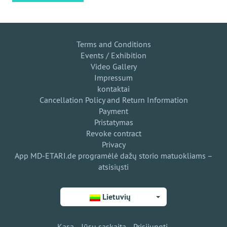
Terms and Conditions
Events / Exhibition
Video Gallery
Impressum
kontaktai
Cancellation Policy and Return Information
Payment
Pristatymas
Revoke contract
Privacy
App MD-ETARI.de programėlė dažų storio matuokliams –
atsisiųsti
Lietuvių
Kasa
Jūsų sąskaita
Prisijungti