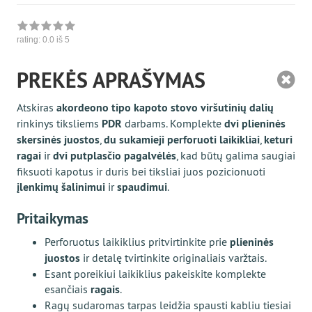
rating:
0.0
iš 5
PREKĖS APRAŠYMAS
Atskiras
akordeono tipo kapoto stovo viršutinių dalių
rinkinys tiksliems
PDR
darbams. Komplekte
dvi plieninės
skersinės juostos
,
du sukamieji perforuoti laikikliai
,
keturi
ragai
ir
dvi putplasčio pagalvėlės
, kad būtų galima saugiai
fiksuoti kapotus ir duris bei tiksliai juos pozicionuoti
įlenkimų šalinimui
ir
spaudimui
.
Pritaikymas
Perforuotus laikiklius pritvirtinkite prie
plieninės
juostos
ir detalę tvirtinkite originaliais varžtais.
Esant poreikiui laikiklius pakeiskite komplekte
esančiais
ragais
.
Ragų sudaromas tarpas leidžia spausti kabliu tiesiai