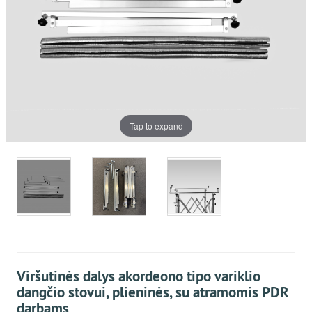
Tap to expand
Viršutinės dalys akordeono tipo variklio
dangčio stovui, plieninės, su atramomis PDR
darbams