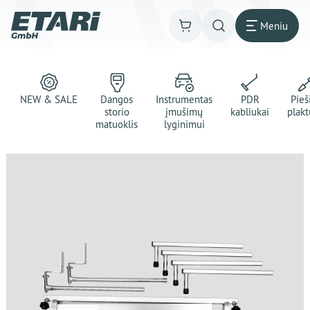
Meniu
NEW & SALE
Dangos
Instrumentas
PDR
Pie
storio
įmušimų
kabliukai
plakt
matuoklis
lyginimui