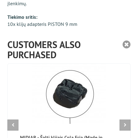
įlenkimų.
Tiekimo sritis:
10x klijų adapteris PISTON 9 mm
CUSTOMERS ALSO
PURCHASED
MIDIAR - Šalti klijais Cola Fria (Made in