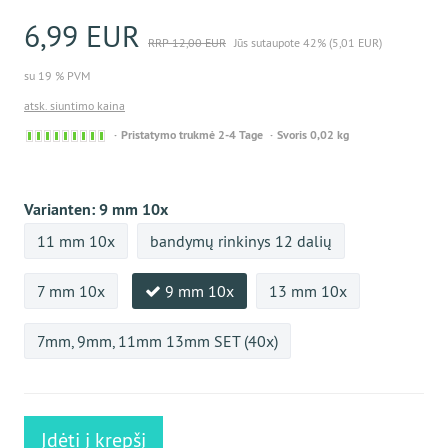
6,99 EUR
RRP 12,00 EUR
Jūs sutaupote 42% (5,01 EUR)
su 19 % PVM
atsk. siuntimo kaina
Sofort
Pristatymo trukmė 2-4 Tage
Svoris 0,02 kg
versandfähig,
ausreichende
Stückzahl
Varianten:
9 mm 10x
11 mm 10x
bandymų rinkinys 12 dalių
7 mm 10x
9 mm 10x
13 mm 10x
7mm, 9mm, 11mm 13mm SET (40x)
Įdėti į krepšį