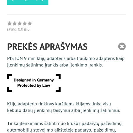
rating:
0.0
iš 5
PREKĖS APRAŠYMAS
PISTON 9 mm klijų adapteris arba traukimo adapteris kaip
įlenkimų šalinimo įrankis arba įlenkimo įrankis.
Klijų adapterio rinkinys karštiems klijams tinka visų
kėbulo dalių įlenkimų taisymui arba įlenkimų šalinimui.
Tinka įlenkimams šalinti nuo krušos padarytų pažeidimų,
automobilių stovėjimo aikštelėje padarytų pažeidimų,