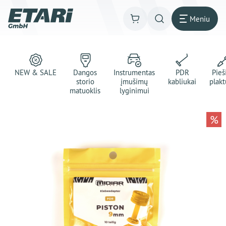
Meniu
NEW & SALE
Dangos
Instrumentas
PDR
Pie
storio
įmušimų
kabliukai
plakt
matuoklis
lyginimui
%