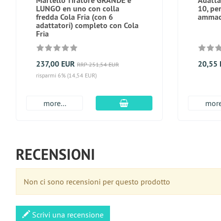
Martello Tiratore GRANDE e
Adatta
LUNGO en uno con colla
10, per
fredda Cola Fria (con 6
ammac
adattatori) completo con Cola
Fria
237,00 EUR
20,55
RRP 251,54 EUR
risparmi 6% (14,54 EUR)
aggiungi al carrello
more...
more
RECENSIONI
Non ci sono recensioni per questo prodotto
Scrivi una recensione