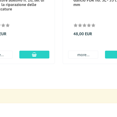
tore adesivo n. 10, set di
Gancio PDR no. 3L - 33 c
 la riparazione delle
mm
cature
 EUR
48,00 EUR
aggiungi al carrello
...
more...