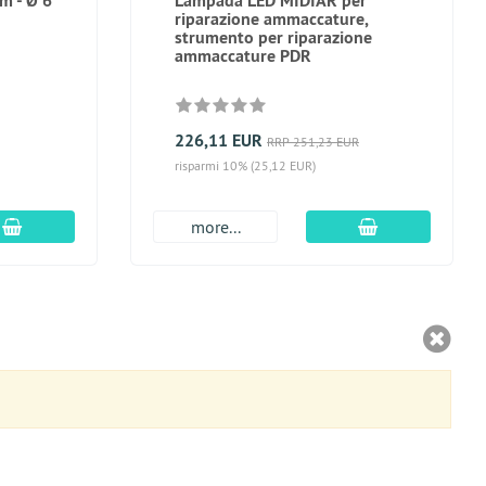
m - Ø 6
Lampada LED MIDIAR per
riparazione ammaccature,
strumento per riparazione
ammaccature PDR
226,11 EUR
RRP 251,23 EUR
risparmi 10% (25,12 EUR)
aggiungi al carrello
aggiungi al car
more...