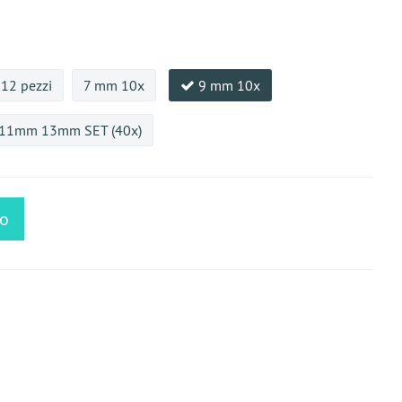
 12 pezzi
7 mm 10x
9 mm 10x
 11mm 13mm SET (40x)
lo