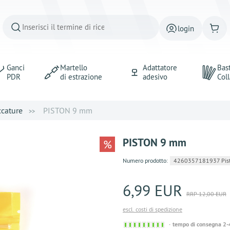
login
Ganci
Martello
Adattatore
Bast
PDR
di estrazione
adesivo
Coll
ccature
PISTON 9 mm
PISTON 9 mm
%
Numero prodotto:
4260357181937 Pis
6,99 EUR
RRP 12,00 EUR
escl. costi di spedizione
Sofort
tempo di consegna 2-