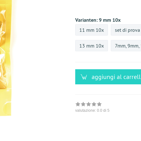
versandfähig,
ausreichende
Stückzahl
Varianten:
9 mm 10x
11 mm 10x
set di prova
13 mm 10x
7mm, 9mm,
aggiungi al carrel
valutazione:
0.0
di 5