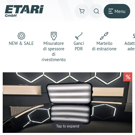
Menu
NEW & SALE
Misuratore
Ganci
Martello
Adatt
di spessore
PDR
di estrazione
ade
di
rivestimento
%
Tap to expand