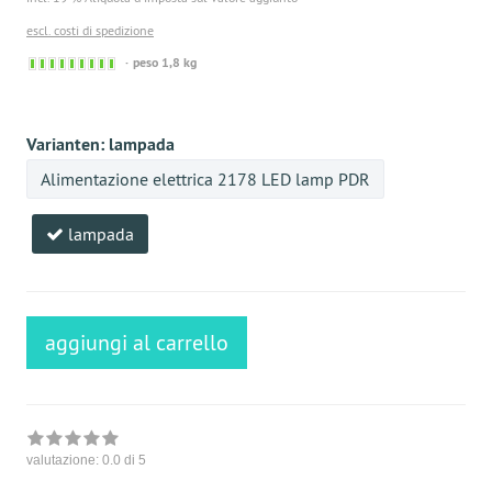
escl. costi di spedizione
Sofort
peso 1,8 kg
versandfähig,
ausreichende
Stückzahl
Varianten:
lampada
Alimentazione elettrica 2178 LED lamp PDR
lampada
aggiungi al carrello
valutazione:
0.0
di 5