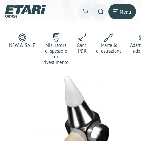
Menu
NEW & SALE
Misuratore
Ganci
Martello
Adatt
di spessore
PDR
di estrazione
ade
di
rivestimento