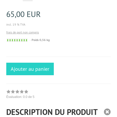
65,00 EUR
incl. 19 % TVA
frais de port non compris
Sofort
Poids 0,56 kg
versandfähig,
ausreichende
Stückzahl
Ajouter au panier
Évaluation:
0.0
de 5
DESCRIPTION DU PRODUIT