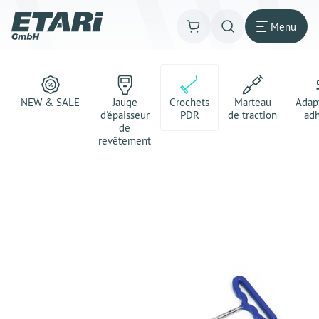
Menu
NEW & SALE
Jauge
Crochets
Marteau
Adap
d'épaisseur
PDR
de traction
adh
de
revêtement