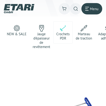
Menu
NEW & SALE
Jauge
Crochets
Marteau
Adap
d'épaisseur
PDR
de traction
adh
de
revêtement