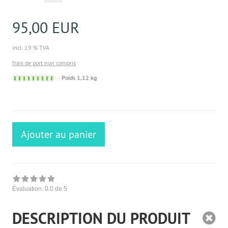
95,00 EUR
incl. 19 % TVA
frais de port non compris
Sofort
Poids 1,12 kg
versandfähig,
ausreichende
Stückzahl
Ajouter au panier
Évaluation:
0.0
de 5
DESCRIPTION DU PRODUIT