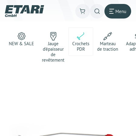
Menu
NEW & SALE
Jauge
Crochets
Marteau
Adap
d'épaisseur
PDR
de traction
adh
de
revêtement