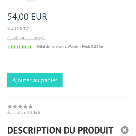
54,00 EUR
incl. 19 % TVA
frais de port non compris
Sofort
Délai de livraison 1 Woche
Poids 0,23 kg
versandfähig,
ausreichende
Stückzahl
Ajouter au panier
Évaluation:
0.0
de 5
DESCRIPTION DU PRODUIT