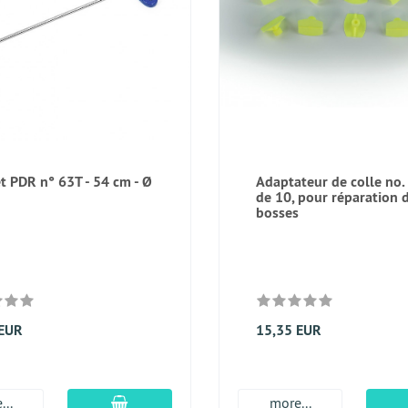
t PDR n° 63T - 54 cm - Ø
Adaptateur de colle no. 
de 10, pour réparation 
bosses
 EUR
15,35 EUR
Ajouter au panier
...
more...