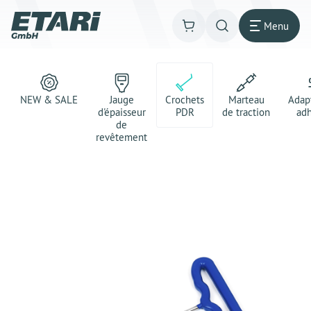
Menu
NEW & SALE
Jauge
Crochets
Marteau
Adap
d'épaisseur
PDR
de traction
adh
de
revêtement