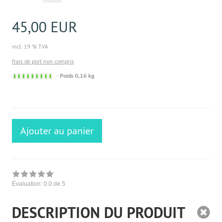
45,00 EUR
incl. 19 % TVA
frais de port non compris
Sofort
Poids 0,16 kg
versandfähig,
ausreichende
Stückzahl
Ajouter au panier
Évaluation:
0.0
de 5
DESCRIPTION DU PRODUIT