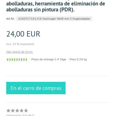
abolladuras, herramienta de eliminación de
abolladuras sin pintura (PDR).
Art.Nr.:
4260357181258 Dachlager-Weiß-mit-3-KugelAdapter
24,00 EUR
incl. 19 % impuestost
Más gastos de envío.
Sofort
Plazo de entrega 2-4 Tage
Peso 0,28 kg
versandfähig,
ausreichende
Stückzahl
En el carro de compras
Valoración:
0.0
de 5