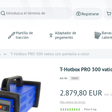
Registrarse
Martillo de
Adaptador de
Barra
tracción
pegamento
calien
s
T-Hotbox PRO 300 vatios con pantalla a color
T-Hotbox PRO 300 vatios
Art.Nr.:
3800
2.879,80 EUR
incl. 
Más gastos de envío.
Sofort versandfähig, aus
Peso 6 kg