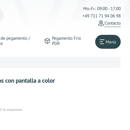
Mo.-Fr.: 09:00 - 17:00
+49 711 71 94 06 98
Contacto
s de pegamento /
Pegamento Frio
Menú
te
PDR
 con pantalla a color
19 % impuestost
reichende Stückzahl