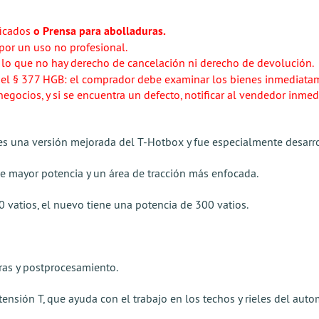
ficados
o Prensa para abolladuras.
or un uso no profesional.
r lo que no hay derecho de cancelación ni derecho de devolución.
ca el § 377 HGB: el comprador debe examinar los bienes inmediatam
negocios, y si se encuentra un defecto, notificar al vendedor inme
s una versión mejorada del T-Hotbox y fue especialmente desarro
ne mayor potencia y un área de tracción más enfocada.
 vatios, el nuevo tiene una potencia de 300 vatios.
ras y postprocesamiento.
ensión T, que ayuda con el trabajo en los techos y rieles del auto