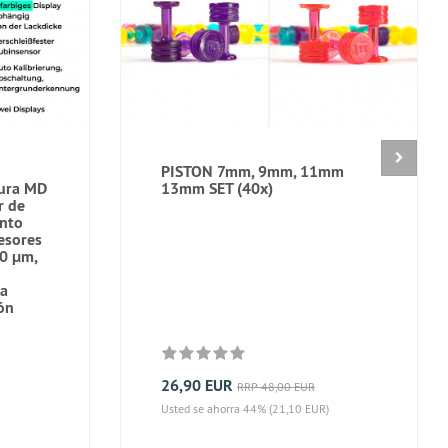
PISTON 7mm, 9mm, 11mm
tura MD
13mm SET (40x)
r de
ento
esores
00 μm,
la
ión
26,90 EUR
RRP 48,00 EUR
Usted se ahorra 44% (21,10 EUR)