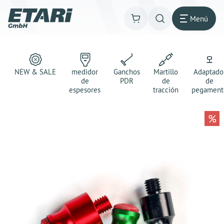
Menú
NEW & SALE
medidor
Ganchos
Martillo
Adaptado
de
PDR
de
de
espesores
tracción
pegament
%