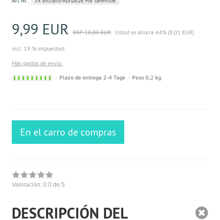
Art.Nr.:
3x Billiard-Aufsätze M8 Gewinde
9,99 EUR
RRP 18,00 EUR
Usted se ahorra 44% (8,01 EUR)
incl. 19 % impuestost
Más gastos de envío.
Sofort
Plazo de entrega 2-4 Tage
Peso 0,2 kg
versandfähig,
ausreichende
Stückzahl
En el carro de compras
Valoración:
0.0
de 5
DESCRIPCIÓN DEL