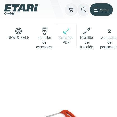
Menú
NEW & SALE
medidor
Ganchos
Martillo
Adaptado
de
PDR
de
de
espesores
tracción
pegament