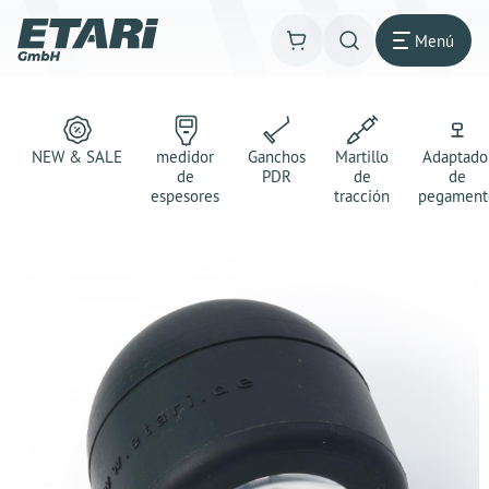
Menú
NEW & SALE
medidor
Ganchos
Martillo
Adaptado
de
PDR
de
de
espesores
tracción
pegament