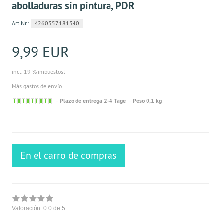
abolladuras sin pintura, PDR
Art.Nr.:
4260357181340
9,99 EUR
incl. 19 % impuestost
Más gastos de envío.
Sofort
Plazo de entrega 2-4 Tage
Peso 0,1 kg
versandfähig,
ausreichende
Stückzahl
En el carro de compras
Valoración:
0.0
de 5