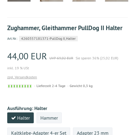
Zughammer, Gleithammer PullDog II Halter
Art.Nr.:
4260357181371-PullDog II, Halter
44,00 EUR
UVP 69,02 EUR
Sie sparen 36% (25,02 EUR)
inkl. 19 % USt
zzgl. Versandkosten
Sofort
Lieferzeit 2-4 Tage
Gewicht 0,3 kg
versandfähig,
ausreichende
Stückzahl
Ausführung:
Halter
Halter
Hammer
Kaltklebe-Adapter 4-er Set
Adapter 23 mm