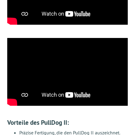
Vorteile des PullDog II:
Präzise Fertigung, die den PullDog II auszeichnet.