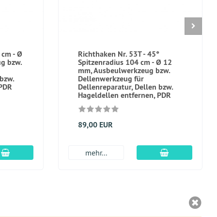
 cm - Ø
Richthaken Nr. 53T - 45°
g bzw.
Spitzenradius 104 cm - Ø 12
mm, Ausbeulwerkzeug bzw.
 bzw.
Dellenwerkzeug für
 PDR
Dellenreparatur, Dellen bzw.
Hageldellen entfernen, PDR
89,00 EUR
In den Warenkorb
In den Warenk
mehr...