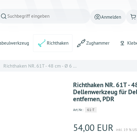
Anmelden
sbeulwerkzeug
Richthaken
Zughammer
Kleb
Richthaken NR. 61T - 48 cm - Ø 6 ...
Richthaken NR. 61T - 
Dellenwerkzeug für Del
entfernen, PDR
Art.Nr.:
61-T
54,00 EUR
inkl. 19 % US