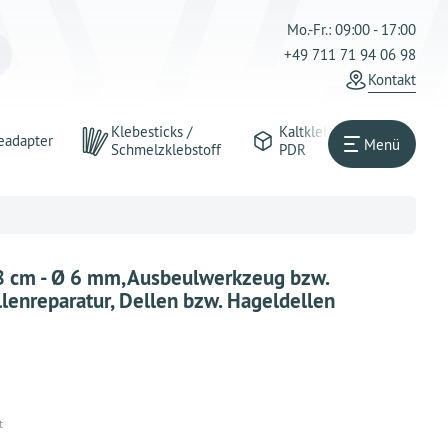
Mo.-Fr.: 09:00 - 17:00
+49 711 71 94 06 98
Kontakt
Klebesticks /
Kaltkleber
eadapter
Menü
Schmelzklebstoff
PDR
48 cm - Ø 6 mm,Ausbeulwerkzeug bzw.
lenreparatur, Dellen bzw. Hageldellen
t