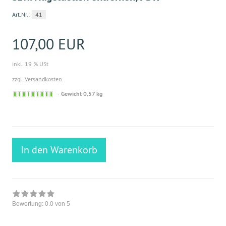
Art.Nr.:
41
107,00 EUR
inkl. 19 % USt
zzgl. Versandkosten
Sofort
Gewicht 0,57 kg
versandfähig,
ausreichende
Stückzahl
In den Warenkorb
Bewertung:
0.0
von 5