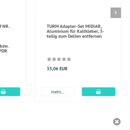
f NR.
TURM Adapter-Set MIDIAR,
Aluminium für Kaltkleber, 3-
teilig zum Dellen entfernen
 bzw.
 PDR
33,06 EUR
In den Warenkorb
In den Warenk
mehr...