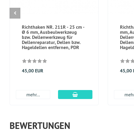
Richthaken NR. 211R - 25 cm -
Richth
Ø 6 mm, Ausbeulwerkzeug
mm, A
bzw. Dellenwerkzeug für
Dellen
Dellenreparatur, Dellen bzw.
Dellen
Hageldellen entfernen, PDR
Hageld
45,00 EUR
45,00
In den Warenkorb
mehr...
mehr
BEWERTUNGEN