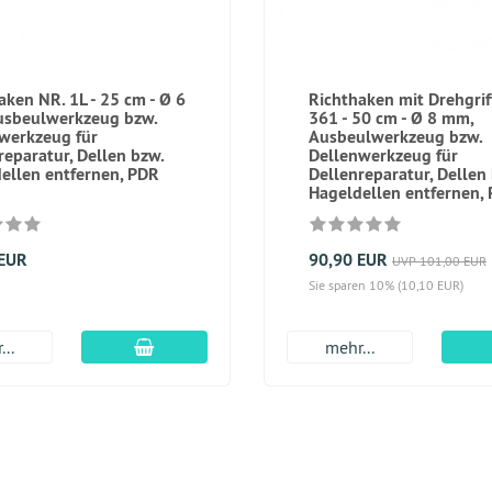
aken NR. 1L - 25 cm - Ø 6
Richthaken mit Drehgrif
usbeulwerkzeug bzw.
361 - 50 cm - Ø 8 mm,
werkzeug für
Ausbeulwerkzeug bzw.
reparatur, Dellen bzw.
Dellenwerkzeug für
ellen entfernen, PDR
Dellenreparatur, Dellen
Hageldellen entfernen,
 EUR
90,90 EUR
UVP 101,00 EUR
Sie sparen 10% (10,10 EUR)
In den Warenkorb
...
mehr...