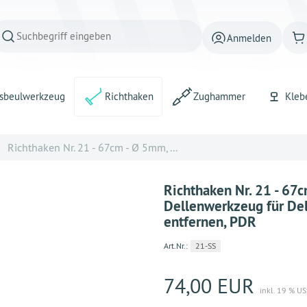
Anmelden
sbeulwerkzeug
Richthaken
Zughammer
Kleb
Richthaken Nr. 21 - 67cm - Ø 5mm, ...
Richthaken Nr. 21 - 67
Dellenwerkzeug für Del
entfernen, PDR
Art.Nr.:
21-SS
74,00 EUR
inkl. 19 % US