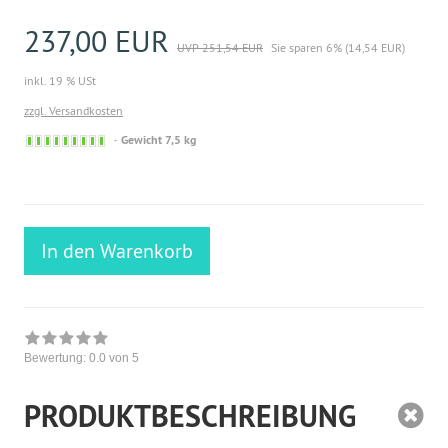
237,00 EUR
UVP 251,54 EUR
Sie sparen 6% (14,54 EUR)
inkl. 19 % USt
zzgl. Versandkosten
Sofort
Gewicht 7,5 kg
versandfähig,
ausreichende
Stückzahl
In den Warenkorb
Bewertung:
0.0
von 5
PRODUKTBESCHREIBUNG