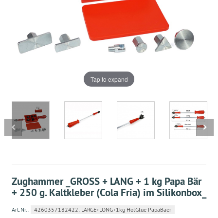
Tap to expand
Zughammer _GROSS + LANG + 1 kg Papa Bär
+ 250 g. Kaltkleber (Cola Fria) im Silikonbox_
Art.Nr.:
4260357182422: LARGE+LONG+1kg HotGlue PapaBaer