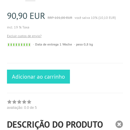
90,90 EUR
RRP 101,00 EUR
você salva 10% (10,10 EUR)
incl. 19 % Taxa
Excluir custos de envio?
Sofort
Data de entrega 1 Woche
peso 0,8 kg
versandfähig,
ausreichende
Stückzahl
Adicionar ao carrinho
avaliação:
0.0
de 5
DESCRIÇÃO DO PRODUTO