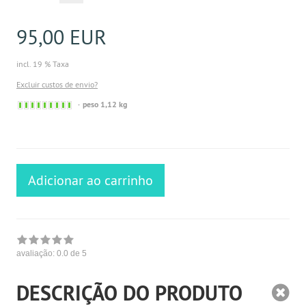
95,00 EUR
incl. 19 % Taxa
Excluir custos de envio?
Sofort
peso 1,12 kg
versandfähig,
ausreichende
Stückzahl
Adicionar ao carrinho
avaliação:
0.0
de 5
DESCRIÇÃO DO PRODUTO