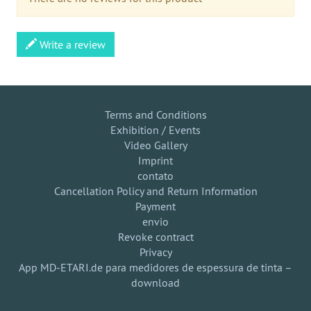
Write a review
Terms and Conditions
Exhibition / Events
Video Gallery
Imprint
contato
Cancellation Policy and Return Information
Payment
envio
Revoke contract
Privacy
App MD-ETARI.de para medidores de espessura de tinta –
download