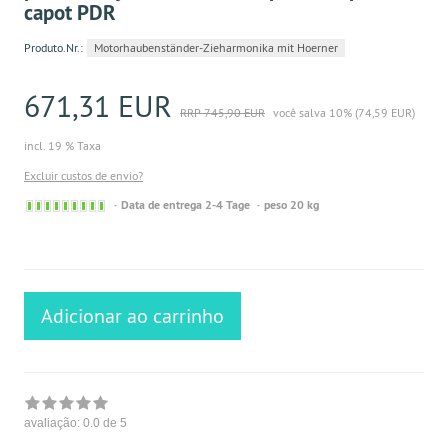
capot PDR
Produto.Nr.:
Motorhaubenständer-Zieharmonika mit Hoerner
671,31 EUR
RRP 745,90 EUR
você salva 10% (74,59 EUR)
incl. 19 % Taxa
Excluir custos de envio?
Sofort
Data de entrega 2-4 Tage
peso 20 kg
versandfähig,
ausreichende
Stückzahl
Adicionar ao carrinho
avaliação:
0.0
de 5