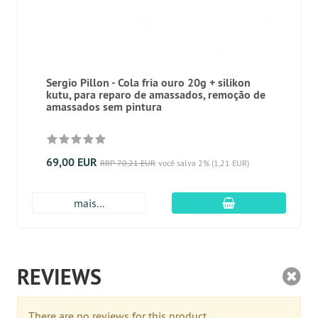
Sergio Pillon - Cola fria ouro 20g + silikon
kutu, para reparo de amassados, remoção de
amassados ​​sem pintura
69,00 EUR
RRP 70,21 EUR
você salva 2% (1,21 EUR)
Adicionar ao carr
mais...
REVIEWS
There are no reviews for this product