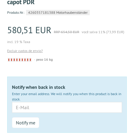
capot PDR
Produto.Nr.:
4260357181388 Motorhaubenständer
580,51 EUR
RRP 654,50 EUR
você salva 11% (73,99 EUR)
incl. 19 % Taxa
Excluir custos de envio?
Derzeit
peso 16 kg
nicht
lieferbar
Notify when back in stock
Enter your email address. We will notify you when this product is back in
stock.
E-
Mail
Notify me