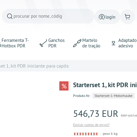
login
Ferramenta T-
Ganchos
Martelo
Adaptado
Hotbox PDR
PDR
de tração
adesivo
set 1, kit PDR iniciante para capôs
Starterset 1, kit PDR in
%
Produto.Nr.:
Starterset-1-Motorhaube
546,73 EUR
RRP 607,
Excluir custos de envio?
Derzeit
peso 6 kg