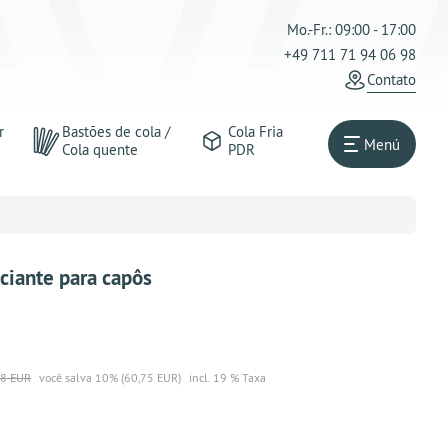
Mo.-Fr.: 09:00 - 17:00
+49 711 71 94 06 98
Contato
r
Bastões de cola /
Cola Fria
Menú
Cola quente
PDR
iciante para capôs
48 EUR
você salva 10% (60,75 EUR)
incl. 19 % Taxa