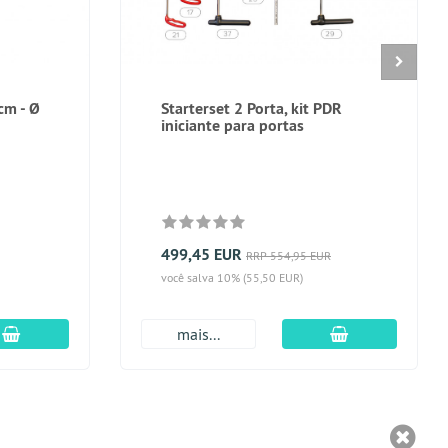
cm - Ø
Starterset 2 Porta, kit PDR
iniciante para portas
499,45 EUR
RRP 554,95 EUR
você salva 10% (55,50 EUR)
Adicionar ao carrinho
Adicionar ao c
mais...