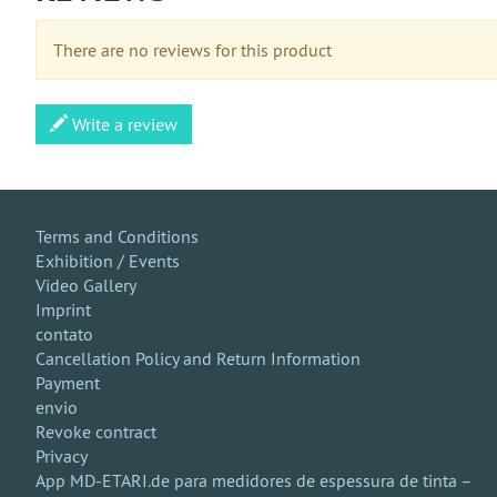
There are no reviews for this product
Write a review
Terms and Conditions
Exhibition / Events
Video Gallery
Imprint
contato
Cancellation Policy and Return Information
Payment
envio
Revoke contract
Privacy
App MD-ETARI.de para medidores de espessura de tinta –