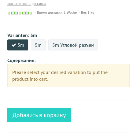
вкл. стоимость доставки
Sofort
Время доставки 1 Woche
Вес 1 kg
versandfähig,
ausreichende
Stückzahl
Varianten:
3m
3m
5m
5m Угловой разъем
Содержание:
Please select your desired variation to put the
product into cart.
Добавить в корзину