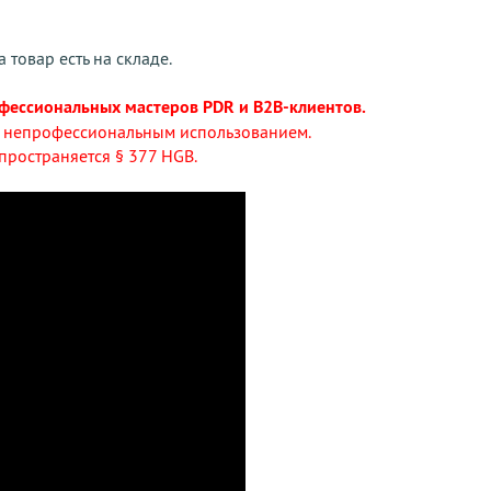
 товар есть на складе.
фессиональных мастеров PDR и B2B-клиентов.
е непрофессиональным использованием.
пространяется § 377 HGB.