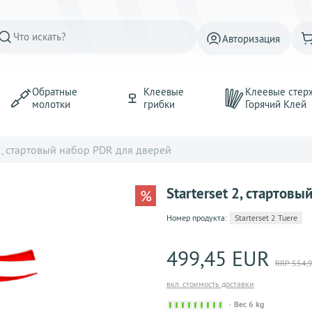
Авторизация
Обратные
Клеевые
Клеевые стер
молотки
грибки
Горячий Kлей
 2, стартовый набор PDR для дверей
Starterset 2, стартов
%
Номер продукта:
Starterset 2 Tuere
499,45 EUR
RRP 554,
вкл. стоимость доставки
Sofort
Вес 6 kg