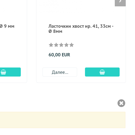
 Ø 9 мм
Ласточкин хвост нр. 41, 33см -
Ø 8мм
60,00 EUR
Добавить в корзину
Добавить в к
Далее...