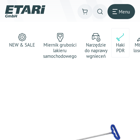
Menu
NEW & SALE
Miernik grubości
Narzędzie
Haki
Mł
lakieru
do naprawy
PDR
los
samochodowego
wgnieceń