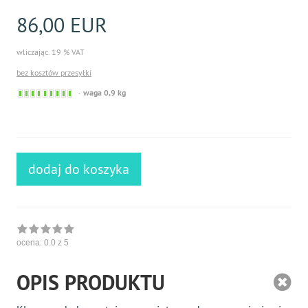
86,00 EUR
wliczając. 19 % VAT
bez kosztów przesyłki
Sofort
waga 0,9 kg
versandfähig,
ausreichende
Stückzahl
dodaj do koszyka
ocena:
0.0
z 5
OPIS PRODUKTU