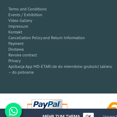
Terms and Conditions
Events / Exhibition
Video Gallery
Impressum
Kontakt
Cancellation Policy and Return Information
Payment
Dostawa
Revoke contract
Privacy
Aplikacja App MD-ETARI.de do mierników grubości lakieru
– do pobrania
MEHR ZUM THEMA
OK
Unsere 