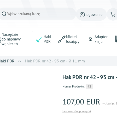
logowanie
Narzędzie
Haki
Młotek
Adapter
do naprawy
PDR
losujący
kleju
wgnieceń
aki PDR
Hak PDR nr 42 - 93 cm - Ø 11 mm
Hak PDR nr 42 - 93 cm
Numer Produktu:
42
107,00 EUR
wliczając.
bez kosztów przesyłki