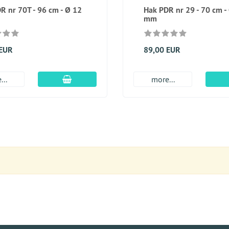
R nr 70T - 96 cm - Ø 12
Hak PDR nr 29 - 70 cm -
mm
 EUR
89,00 EUR
dodaj do koszyka
...
more...