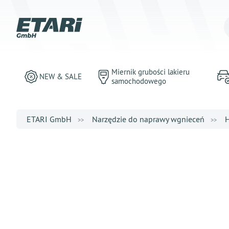
Miernik grubości lakieru
NEW & SALE
samochodowego
ETARI GmbH
Narzędzie do naprawy wgnieceń
H