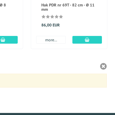
 Ø 8
Hak PDR nr 69T - 82 cm - Ø 11
mm
86,00 EUR
dodaj do koszyka
dodaj do kosz
more...