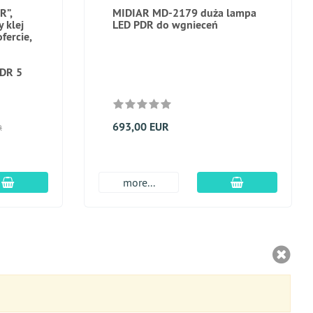
R”,
MIDIAR MD-2179 duża lampa
y klej
LED PDR do wgnieceń
fercie,
PDR 5
693,00 EUR
R
dodaj do koszyka
dodaj do kosz
more...