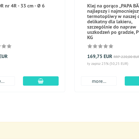
R nr 4R - 33 cm - Ø 6
Klej na gorąco „PAPA BÄ
najlepszy i najmocniejsz
termotopliwy w naszej o
delikatny dla lakieru,
szczególnie do napraw
uszkodzeń po gradzie, 
KG
 EUR
169,75 EUR
RRP 220,00 EU
ty zapisz 23% (50,25 EUR)
dodaj do koszyka
...
more...