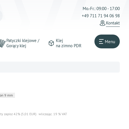
Mo.-Fr.: 09:00 - 17:00
+49 711 71 94 06 98
Kontakt
Patyczki klejowe /
Klej
Menu
Gorący klej
na zimno PDR
ton 9 mm
ty zapisz 42% (5,01 EUR)
wliczając. 19 % VAT