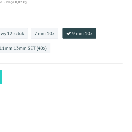
ge
waga 0,02 kg
owy 12 sztuk
7 mm 10x
9 mm 10x
 11mm 13mm SET (40x)