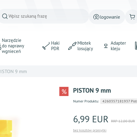
logowanie
Narzędzie
Haki
Młotek
Adapter
do naprawy
PDR
losujący
kleju
wgnieceń
PISTON 9 mm
PISTON 9 mm
%
Numer Produktu:
4260357181937 Pis
6,99 EUR
RRP 12,00 EUR
bez kosztów przesyłki