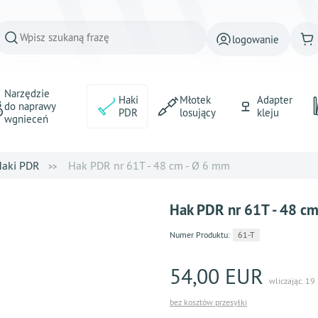
logowanie
Narzędzie
Haki
Młotek
Adapter
do naprawy
PDR
losujący
kleju
wgnieceń
aki PDR
Hak PDR nr 61T - 48 cm - Ø 6 mm
Hak PDR nr 61T - 48 c
Numer Produktu:
61-T
54,00 EUR
wliczając. 19
bez kosztów przesyłki