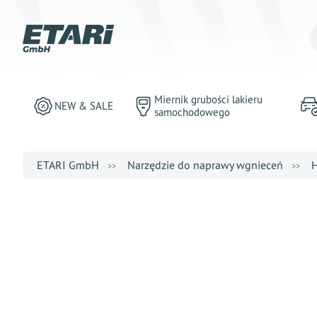
Miernik grubości lakieru
NEW & SALE
samochodowego
ETARI GmbH
Narzędzie do naprawy wgnieceń
H