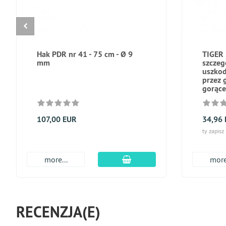
Hak PDR nr 41 - 75 cm - Ø 9
TIGER 
mm
szczeg
uszko
przez 
gorące
107,00 EUR
34,96
ty zapisz
dodaj do koszyka
more...
more
RECENZJA(E)