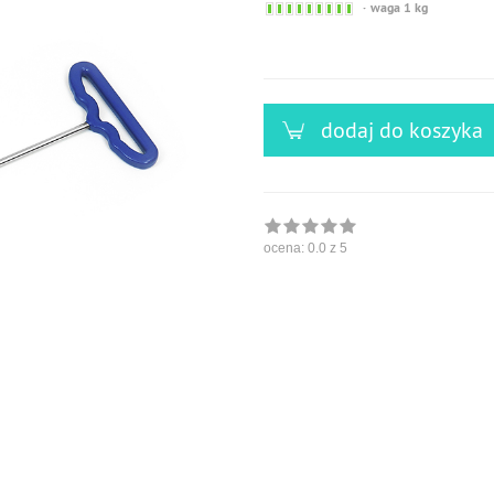
Sofort
waga 1 kg
versandfähig,
ausreichende
Stückzahl
dodaj do koszyka
ocena:
0.0
z 5