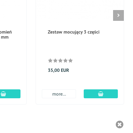
romień
Zestaw mocujący 3 części
2 mm
35,00 EUR
dodaj do koszyka
dodaj do kosz
more...