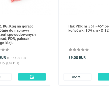
1 KG, Klej na gorąco
Hak PDR nr 53T - 45° p
ólnie do naprawy
końcówki 104 cm - Ø 1
dzeń spowodowanych
grad, PDR, pałeczki
go kleju
 EUR
89,00 EUR
RRP 44,00 EUR
 21% (9,04 EUR)
dodaj do koszyka
...
more...