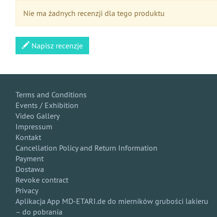
Nie ma żadnych recenzji dla tego produktu
Napisz recenzje
Terms and Conditions
Events / Exhibition
Video Gallery
Impressum
Kontakt
Cancellation Policy and Return Information
Payment
Dostawa
Revoke contract
Privacy
Aplikacja App MD-ETARI.de do mierników grubości lakieru
– do pobrania