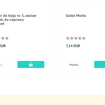
r do kleju nr 5, zestaw
Gelbe Motte
uk, do naprawy
ceń
 EUR
7,14 EUR
dodaj do koszyka
...
more...