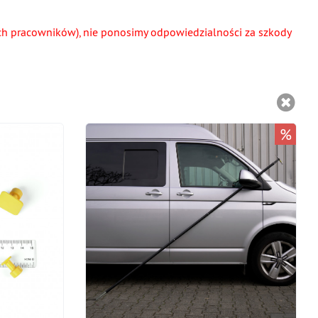
ch pracowników), nie ponosimy odpowiedzialności za szkody
%