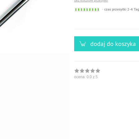
bez kosztów przesyłki
Sofort
czas przesyłki 2-4 Ta
versandfähig,
ausreichende
Stückzahl
dodaj do koszyka
ocena:
0.0
z 5