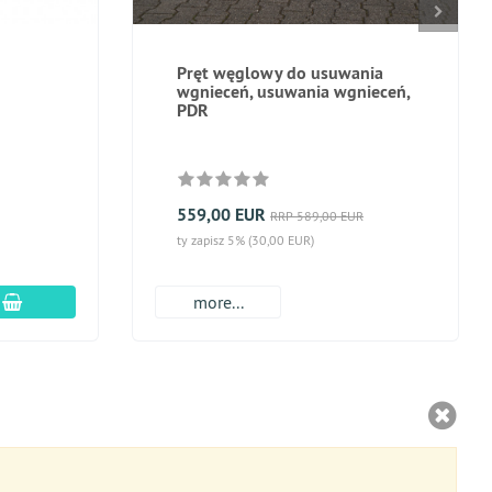
Pręt węglowy do usuwania
wgnieceń, usuwania wgnieceń,
PDR
559,00 EUR
RRP 589,00 EUR
ty zapisz 5% (30,00 EUR)
dodaj do koszyka
more...