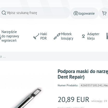
logowanie
Narzędzie
Haki
Młotek
Adapter
do naprawy
PDR
losujący
kleju
wgnieceń
 ...
Podpora maski do narzę
Dent Repair)
Numer Produktu:
4260357181241, Hau
20,89 EUR
wliczając. 19