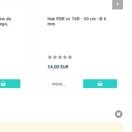
rów do
Hak PDR nr 76R - 50 cm - Ø 6
ego,
mm
54,00 EUR
dodaj do koszyka
dodaj do kosz
more...