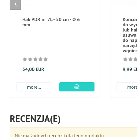
Hak PDR nr 7L - 50 cm - Ø 6
Końcó
mm
do wyg
lub ha
usuwan
do nap
narzęd
wgniec
54,00 EUR
9,99 
dodaj do koszyka
more...
more
RECENZJA(E)
Nie ma żadnych recenzji dla tego produktu