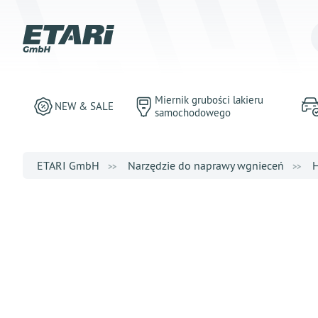
Miernik grubości lakieru
NEW & SALE
samochodowego
ETARI GmbH
Narzędzie do naprawy wgnieceń
H