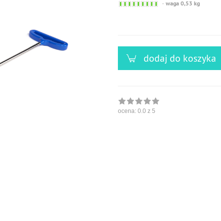
Sofort
waga 0,53 kg
versandfähig,
ausreichende
Stückzahl
dodaj do koszyka
ocena:
0.0
z 5