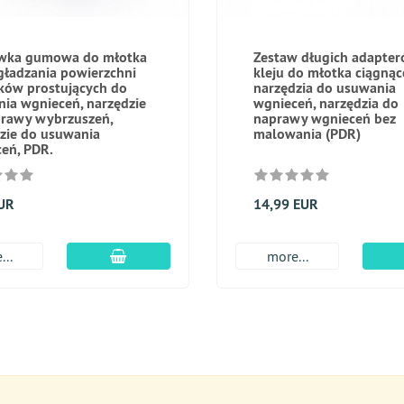
wka gumowa do młotka
Zestaw długich adapte
ładzania powierzchni
kleju do młotka ciągnąc
ków prostujących do
narzędzia do usuwania
ia wgnieceń, narzędzie
wgnieceń, narzędzia do
rawy wybrzuszeń,
naprawy wgnieceń bez
zie do usuwania
malowania (PDR)
eń, PDR.
EUR
14,99 EUR
dodaj do koszyka
...
more...