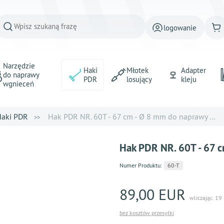
logowanie
Narzędzie
Haki
Młotek
Adapter
do naprawy
PDR
losujący
kleju
wgnieceń
aki PDR
Hak PDR NR. 60T - 67 cm - Ø 8 mm do naprawy ...
Hak PDR NR. 60T - 67 c
Numer Produktu:
60-T
89,00 EUR
wliczając. 19
bez kosztów przesyłki