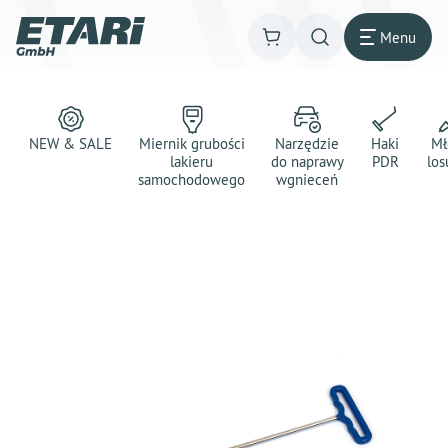
Menu
NEW & SALE
Miernik grubości
Narzędzie
Haki
Mł
lakieru
do naprawy
PDR
los
samochodowego
wgnieceń