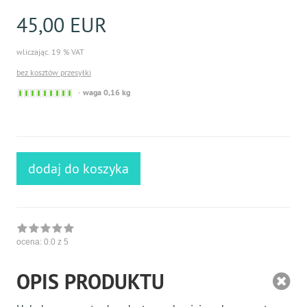
45,00 EUR
wliczając. 19 % VAT
bez kosztów przesyłki
Sofort
waga 0,16 kg
versandfähig,
ausreichende
Stückzahl
dodaj do koszyka
ocena:
0.0
z 5
OPIS PRODUKTU