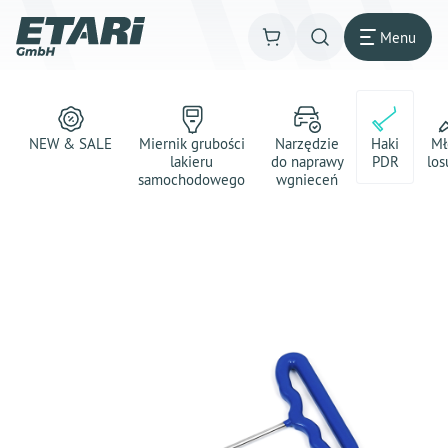
Menu
NEW & SALE
Miernik grubości
Narzędzie
Haki
Mł
lakieru
do naprawy
PDR
los
samochodowego
wgnieceń