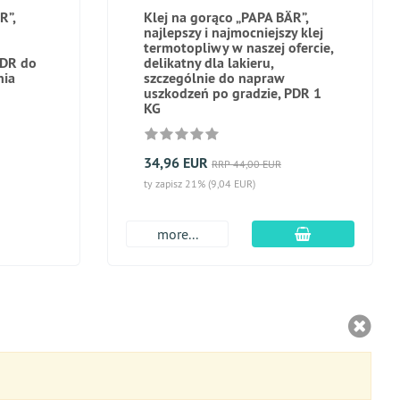
R”,
Klej na gorąco „PAPA BÄR”,
najlepszy i najmocniejszy klej
termotopliwy w naszej ofercie,
PDR do
delikatny dla lakieru,
nia
szczególnie do napraw
uszkodzeń po gradzie, PDR 1
KG
34,96 EUR
RRP 44,00 EUR
ty zapisz 21% (9,04 EUR)
dodaj do kosz
more...