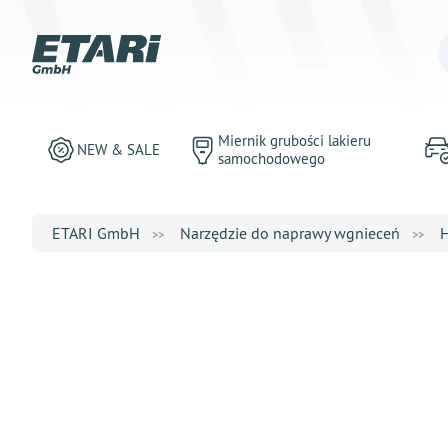
Miernik grubości lakieru
NEW & SALE
samochodowego
ETARI GmbH
Narzędzie do naprawy wgnieceń
H