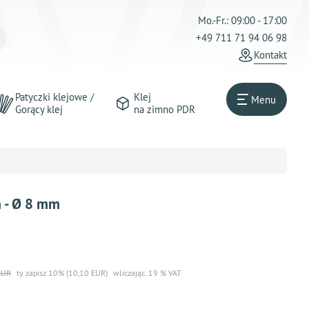
Mo.-Fr.: 09:00 - 17:00
+49 711 71 94 06 98
Kontakt
Patyczki klejowe /
Klej
Menu
Gorący klej
na zimno PDR
m - Ø 8 mm
EUR
ty zapisz 10% (10,10 EUR)
wliczając. 19 % VAT