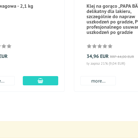
wagowa - 2,1 kg
Klej na gorąco „PAPA BÄ
delikatny dla lakieru,
szczególnie do napraw
uszkodzeń po gradzie, 
profesjonalnego usuwa
uszkodzeń po gradzie
 EUR
34,96 EUR
RRP 44,00 EUR
ty zapisz 21% (9,04 EUR)
dodaj do koszyka
...
more...