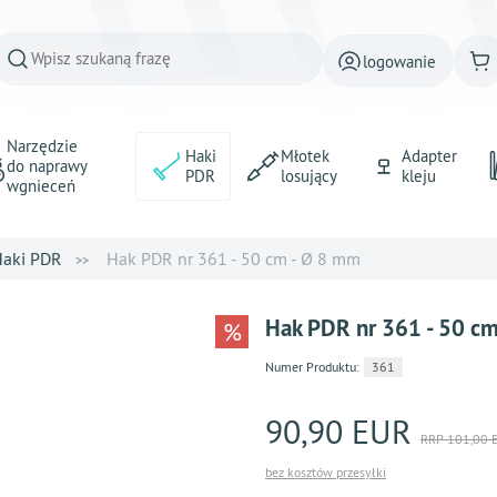
logowanie
Narzędzie
Haki
Młotek
Adapter
do naprawy
PDR
losujący
kleju
wgnieceń
aki PDR
Hak PDR nr 361 - 50 cm - Ø 8 mm
Hak PDR nr 361 - 50 c
%
Numer Produktu:
361
90,90 EUR
RRP 101,00 
bez kosztów przesyłki