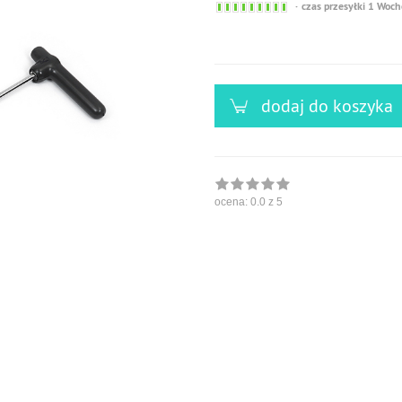
Sofort
czas przesyłki 1 Woch
versandfähig,
ausreichende
Stückzahl
dodaj do koszyka
ocena:
0.0
z 5