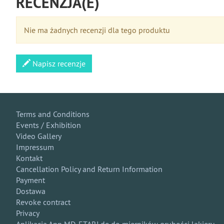
RECENZJA(E)
Nie ma żadnych recenzji dla tego produktu
Napisz recenzje
Terms and Conditions
Events / Exhibition
Video Gallery
Impressum
Kontakt
Cancellation Policy and Return Information
Payment
Dostawa
Revoke contract
Privacy