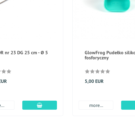
R nr 23 DG 25 cm - Ø 5
GlowFrog Pudełko sili
fosforyczny
EUR
5,00 EUR
dodaj do koszyka
...
more...