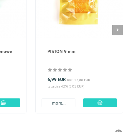
konowe
PISTON 9 mm
6,99 EUR
RRP 12,00 EUR
ty zapisz 42% (5,01 EUR)
dodaj do koszyka
dodaj do kosz
more...