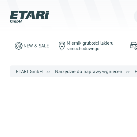
Miernik grubości lakieru
NEW & SALE
samochodowego
ETARI GmbH
Narzędzie do naprawy wgnieceń
H