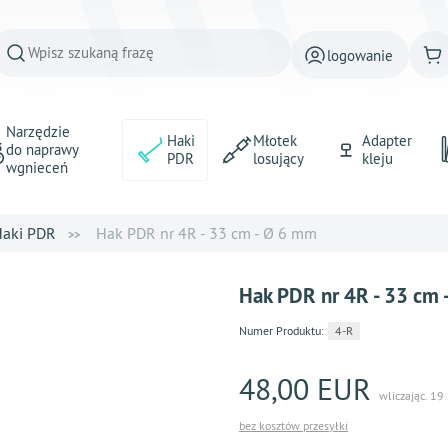
logowanie
Narzędzie
Haki
Młotek
Adapter
do naprawy
PDR
losujący
kleju
wgnieceń
aki PDR
Hak PDR nr 4R - 33 cm - Ø 6 mm
Hak PDR nr 4R - 33 cm 
Numer Produktu:
4-R
48,00 EUR
wliczając. 19
bez kosztów przesyłki