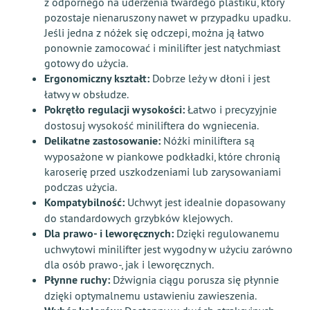
z odpornego na uderzenia twardego plastiku, który
pozostaje nienaruszony nawet w przypadku upadku.
Jeśli jedna z nóżek się odczepi, można ją łatwo
ponownie zamocować i minilifter jest natychmiast
gotowy do użycia.
Ergonomiczny kształt:
Dobrze leży w dłoni i jest
łatwy w obsłudze.
Pokrętło regulacji wysokości:
Łatwo i precyzyjnie
dostosuj wysokość miniliftera do wgniecenia.
Delikatne zastosowanie:
Nóżki miniliftera są
wyposażone w piankowe podkładki, które chronią
karoserię przed uszkodzeniami lub zarysowaniami
podczas użycia.
Kompatybilność:
Uchwyt jest idealnie dopasowany
do standardowych grzybków klejowych.
Dla prawo- i leworęcznych:
Dzięki regulowanemu
uchwytowi minilifter jest wygodny w użyciu zarówno
dla osób prawo-, jak i leworęcznych.
Płynne ruchy:
Dźwignia ciągu porusza się płynnie
dzięki optymalnemu ustawieniu zawieszenia.