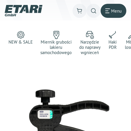
Menu
NEW & SALE
Miernik grubości
Narzędzie
Haki
Mł
lakieru
do naprawy
PDR
los
samochodowego
wgnieceń