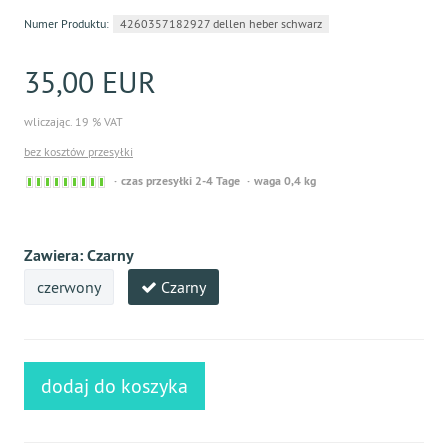
Numer Produktu:
4260357182927 dellen heber schwarz
35,00 EUR
wliczając. 19 % VAT
bez kosztów przesyłki
Sofort
czas przesyłki 2-4 Tage
waga 0,4 kg
versandfähig,
ausreichende
Stückzahl
Zawiera:
Czarny
czerwony
Czarny
dodaj do koszyka