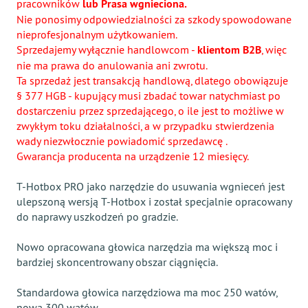
pracowników
lub Prasa wgnieciona.
Nie ponosimy odpowiedzialności za szkody spowodowane
nieprofesjonalnym użytkowaniem.
Sprzedajemy wyłącznie handlowcom -
klientom B2B
, więc
nie ma prawa do anulowania ani zwrotu.
Ta sprzedaż jest transakcją handlową, dlatego obowiązuje
§ 377 HGB - kupujący musi zbadać towar natychmiast po
dostarczeniu przez sprzedającego, o ile jest to możliwe w
zwykłym toku działalności, a w przypadku stwierdzenia
wady niezwłocznie powiadomić sprzedawcę .
Gwarancja producenta na urządzenie 12 miesięcy.
T-Hotbox PRO jako narzędzie do usuwania wgnieceń jest
ulepszoną wersją T-Hotbox i został specjalnie opracowany
do naprawy uszkodzeń po gradzie.
Nowo opracowana głowica narzędzia ma większą moc i
bardziej skoncentrowany obszar ciągnięcia.
Standardowa głowica narzędziowa ma moc 250 watów,
nowa 300 watów.