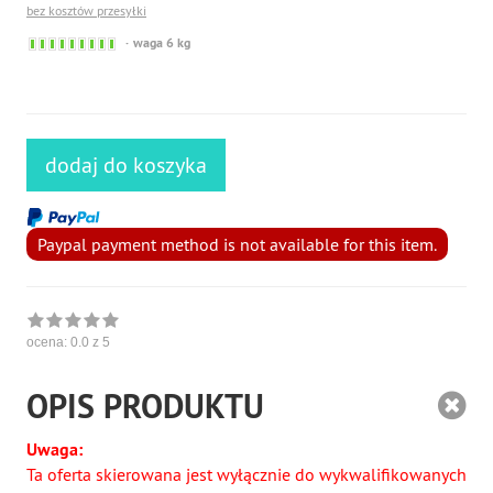
bez kosztów przesyłki
Sofort versandfähig, ausreichende Stückzahl
waga 6 kg
dodaj do koszyka
Paypal payment method is not available for this item.
ocena:
0.0
z 5
OPIS PRODUKTU
Uwaga:
Ta oferta skierowana jest wyłącznie do wykwalifikowanych