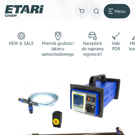
Menu
NEW & SALE
Miernik grubości
Narzędzie
Haki
Mł
lakieru
do naprawy
PDR
los
samochodowego
wgnieceń