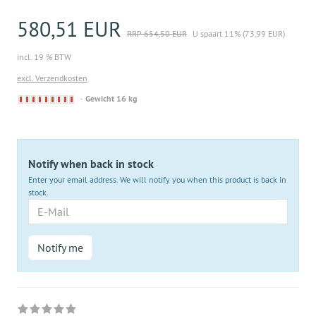
580,51 EUR
RRP 654,50 EUR
U spaart 11% (73,99 EUR)
incl. 19 % BTW
excl. Verzendkosten
Derzeit
Gewicht 16 kg
nicht
lieferbar
Notify when back in stock
Enter your email address. We will notify you when this product is back in
stock.
E-
Mail
Notify me