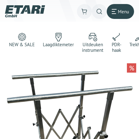
Menu
NEW & SALE
Laagdiktemeter
Uitdeuken
PDR-
Trek
instrument
haak
%