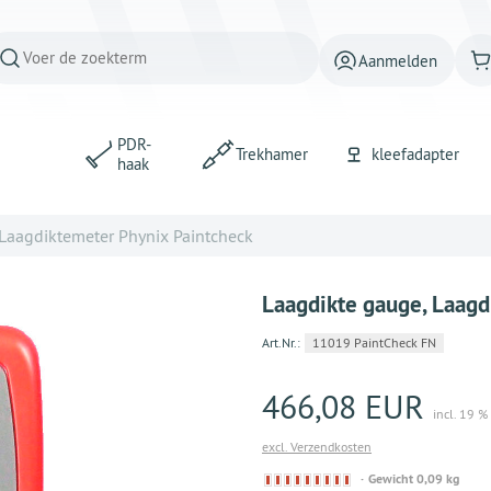
Aanmelden
PDR-
Trekhamer
kleefadapter
haak
 Laagdiktemeter Phynix Paintcheck
Laagdikte gauge, Laagd
Art.Nr.:
11019 PaintCheck FN
466,08 EUR
incl. 19 
excl. Verzendkosten
Derzeit
Gewicht 0,09 kg