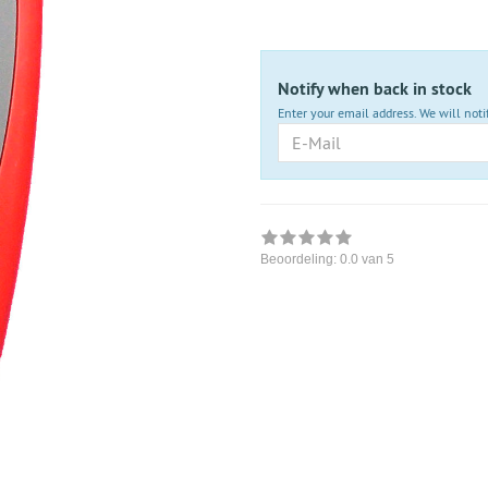
nicht
lieferbar
Notify when back in stock
Enter your email address. We will noti
E-
Mail
Beoordeling:
0.0
van 5