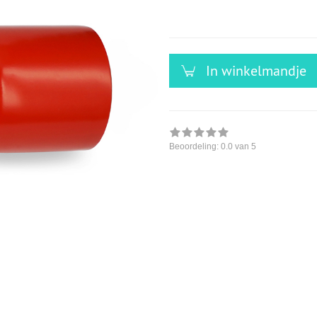
versandfähig,
ausreichende
Stückzahl
In winkelmandje
Beoordeling:
0.0
van 5