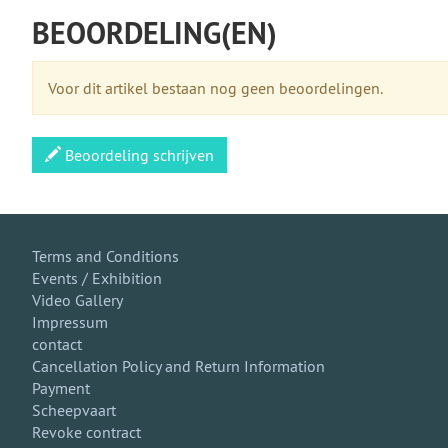
BEOORDELING(EN)
Voor dit artikel bestaan nog geen beoordelingen.
Beoordeling schrijven
Terms and Conditions
Events / Exhibition
Video Gallery
Impressum
contact
Cancellation Policy and Return Information
Payment
Scheepvaart
Revoke contract