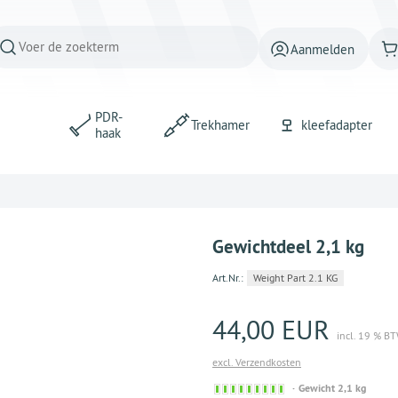
Aanmelden
PDR-
Trekhamer
kleefadapter
haak
Gewichtdeel 2,1 kg
Art.Nr.:
Weight Part 2.1 KG
44,00 EUR
incl. 19 % B
excl. Verzendkosten
Sofort
Gewicht 2,1 kg