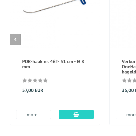
PDR-haak nr. 46T- 51 cm - Ø 8
Verkor
mm
OneHa
hageld
57,00 EUR
35,00
In winkelmandje
more...
more