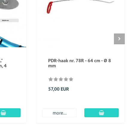
"
PDR-haak nr. 78R - 64 cm - Ø 8
m, 4
mm
57,00 EUR
In winkelmandje
In winkelmand
more...