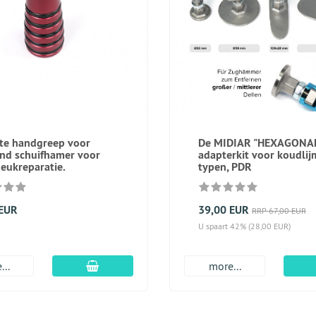
te handgreep voor
De MIDIAR "HEXAGONAL
nd schuifhamer voor
adapterkit voor koudlij
eukreparatie.
typen, PDR
 EUR
39,00 EUR
RRP 67,00 EUR
U spaart 42% (28,00 EUR)
In winkelmandje
...
more...