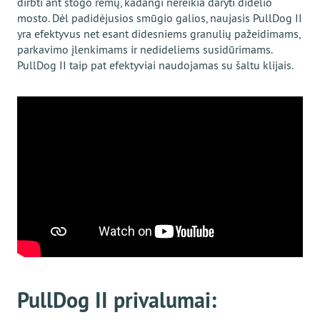
dirbti ant stogo rėmų, kadangi nereikia daryti didelio
mosto. Dėl padidėjusios smūgio galios, naujasis PullDog II
yra efektyvus net esant didesniems granulių pažeidimams,
parkavimo įlenkimams ir nedideliems susidūrimams.
PullDog II taip pat efektyviai naudojamas su šaltu klijais.
PullDog II privalumai: