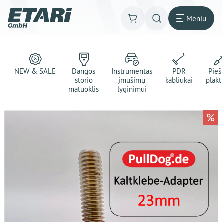
Meniu
NEW & SALE
Dangos
Instrumentas
PDR
Pie
storio
įmušimų
kabliukai
plakt
matuoklis
lyginimui
%