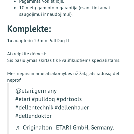
Pagaminta Vokietijoje.
10 metų gamintojo garantija (esant tinkamai
saugojimui ir naudojimui).
Komplekte:
1x adapterių 23mm PullDog II
Atkreipkite dėmesį:
Šis pasiūlymas skirtas tik kvalifikuotiems specialistams.
Mes neprisiimame atsakomybės už žalą, atsiradusią dėl
neprof
@etari.germany
#etari
#pulldog
#pdrtools
#dellentechnik
#dellenhauer
#dellendoktor
♬ Originalton - ETARI GmbH, Germany,