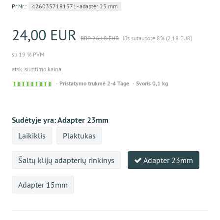
Pr.Nr.:
4260357181371- adapter 23 mm
24,00 EUR
RRP 26,18 EUR
Jūs sutaupote 8% (2,18 EUR)
su 19 % PVM
atsk. siuntimo kaina
Sofort
Pristatymo trukmė 2-4 Tage
Svoris 0,1 kg
versandfähig,
ausreichende
Stückzahl
Sudėtyje yra:
Adapter 23mm
Laikiklis
Plaktukas
Šaltų klijų adapterių rinkinys
Adapter 23mm
Adapter 15mm