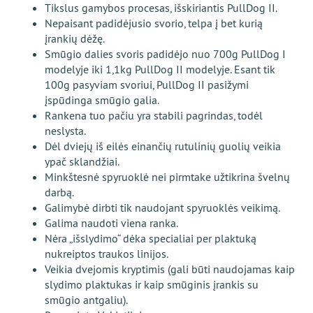
Tikslus gamybos procesas, išskiriantis PullDog II.
Nepaisant padidėjusio svorio, telpa į bet kurią
įrankių dėžę.
Smūgio dalies svoris padidėjo nuo 700g PullDog I
modelyje iki 1,1kg PullDog II modelyje. Esant tik
100g pasyviam svoriui, PullDog II pasižymi
įspūdinga smūgio galia.
Rankena tuo pačiu yra stabili pagrindas, todėl
neslysta.
Dėl dviejų iš eilės einančių rutulinių guolių veikia
ypač sklandžiai.
Minkštesnė spyruoklė nei pirmtake užtikrina švelnų
darbą.
Galimybė dirbti tik naudojant spyruoklės veikimą.
Galima naudoti viena ranka.
Nėra „išslydimo“ dėka specialiai per plaktuką
nukreiptos traukos linijos.
Veikia dvejomis kryptimis (gali būti naudojamas kaip
slydimo plaktukas ir kaip smūginis įrankis su
smūgio antgaliu).