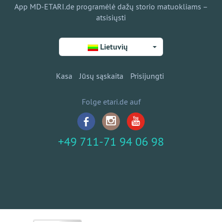
App MD-ETARI.de programėlė dažų storio matuokliams –
atsisiųsti
Lietuvių
Kasa
Jūsų sąskaita
Prisijungti
Folge etari.de auf
+49 711-71 94 06 98