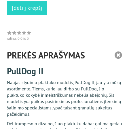
Įdėti į krepšį
rating:
0.0
iš 5
PREKĖS APRAŠYMAS
PullDog II
Naujas slydimo plaktuko modelis, PullDog II, jau yra mūsų
asortimente. Tiems, kurie jau dirbo su PullDog, šio
plaktuko kokybė ir meistriškumas nekelia abejonių. Šis
modelis yra puikus pasirinkimas profesionaliems įlenkimų
šalinimo specialistams, ypač taisant granulių sukeltus
pažeidimus.
Dėl trumpesnio dizaino, šiuo plaktuku dabar galima geriau