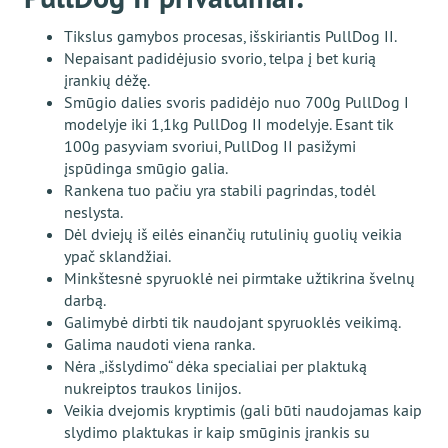
Tikslus gamybos procesas, išskiriantis PullDog II.
Nepaisant padidėjusio svorio, telpa į bet kurią
įrankių dėžę.
Smūgio dalies svoris padidėjo nuo 700g PullDog I
modelyje iki 1,1kg PullDog II modelyje. Esant tik
100g pasyviam svoriui, PullDog II pasižymi
įspūdinga smūgio galia.
Rankena tuo pačiu yra stabili pagrindas, todėl
neslysta.
Dėl dviejų iš eilės einančių rutulinių guolių veikia
ypač sklandžiai.
Minkštesnė spyruoklė nei pirmtake užtikrina švelnų
darbą.
Galimybė dirbti tik naudojant spyruoklės veikimą.
Galima naudoti viena ranka.
Nėra „išslydimo“ dėka specialiai per plaktuką
nukreiptos traukos linijos.
Veikia dvejomis kryptimis (gali būti naudojamas kaip
slydimo plaktukas ir kaip smūginis įrankis su