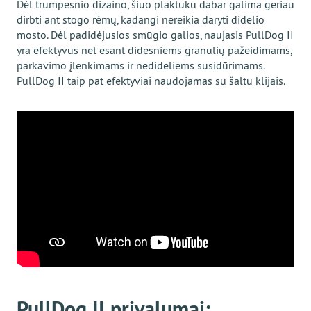
Dėl trumpesnio dizaino, šiuo plaktuku dabar galima geriau
dirbti ant stogo rėmų, kadangi nereikia daryti didelio
mosto. Dėl padidėjusios smūgio galios, naujasis PullDog II
yra efektyvus net esant didesniems granulių pažeidimams,
parkavimo įlenkimams ir nedideliems susidūrimams.
PullDog II taip pat efektyviai naudojamas su šaltu klijais.
PullDog II privalumai: