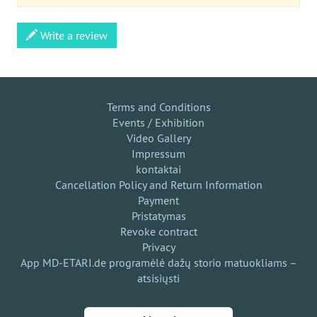
Write a review
Terms and Conditions
Events / Exhibition
Video Gallery
Impressum
kontaktai
Cancellation Policy and Return Information
Payment
Pristatymas
Revoke contract
Privacy
App MD-ETARI.de programėlė dažų storio matuokliams –
atsisiųsti