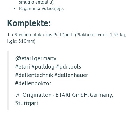
smūgio antgaliu).
Pagaminta Vokietijoje.
Komplekte:
1 x Slydimo plaktukas PullDog II (Plaktuko svoris: 1,35 kg,
Ilgis: 310mm)
@etari.germany
#etari
#pulldog
#pdrtools
#dellentechnik
#dellenhauer
#dellendoktor
♬ Originalton - ETARI GmbH, Germany,
Stuttgart