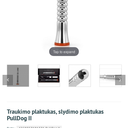
Tap to expand
Traukimo plaktukas, slydimo plaktukas
PullDog II