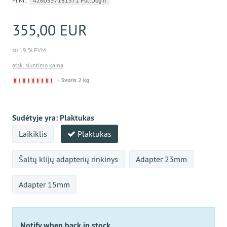
Pr.Nr.:
4260357181371 PullDog II
355,00 EUR
su 19 % PVM
atsk. siuntimo kaina
Derzeit
Svoris 2 kg
nicht
lieferbar
Sudėtyje yra:
Plaktukas
Laikiklis
Plaktukas
Šaltų klijų adapterių rinkinys
Adapter 23mm
Adapter 15mm
Notify when back in stock