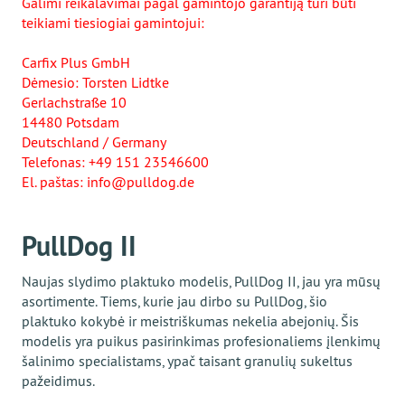
Galimi reikalavimai pagal gamintojo garantiją turi būti
teikiami tiesiogiai gamintojui:
Carfix Plus GmbH
Dėmesio: Torsten Lidtke
Gerlachstraße 10
14480 Potsdam
Deutschland / Germany
Telefonas: +49 151 23546600
El. paštas: info@pulldog.de
PullDog II
Naujas slydimo plaktuko modelis, PullDog II, jau yra mūsų
asortimente. Tiems, kurie jau dirbo su PullDog, šio
plaktuko kokybė ir meistriškumas nekelia abejonių. Šis
modelis yra puikus pasirinkimas profesionaliems įlenkimų
šalinimo specialistams, ypač taisant granulių sukeltus
pažeidimus.