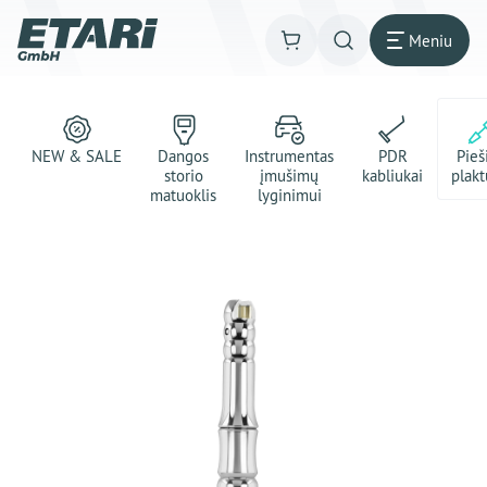
Meniu
NEW & SALE
Dangos
Instrumentas
PDR
Pie
storio
įmušimų
kabliukai
plakt
matuoklis
lyginimui