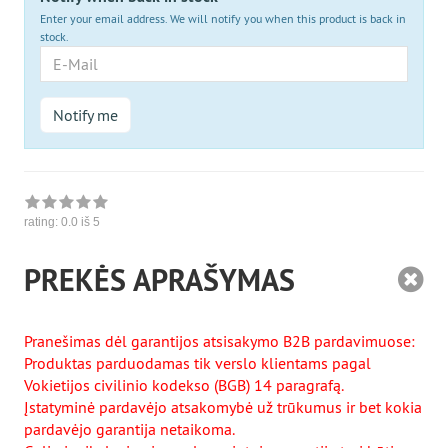
Enter your email address. We will notify you when this product is back in
stock.
E-
Mail
Notify me
rating:
0.0
iš 5
PREKĖS APRAŠYMAS
Pranešimas dėl garantijos atsisakymo B2B pardavimuose:
Produktas parduodamas tik verslo klientams pagal
Vokietijos civilinio kodekso (BGB) 14 paragrafą.
Įstatyminė pardavėjo atsakomybė už trūkumus ir bet kokia
pardavėjo garantija netaikoma.