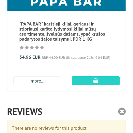
"PAPA BÄR" karštieji klijai, geriausi ir
stipriausi karšto lydymosi klijai mūsų
asortimente, švelnūs dažams, ypač krušos
padarytos žalos taisymui, PDR 1 KG
34,96 EUR
RRP 44,00 EUR
Jūs sutaupote 21% (9,04 EUR)
Įdėti į krepšį
more...
REVIEWS
There are no reviews for this product