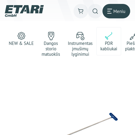
Meniu
NEW & SALE
Dangos
Instrumentas
PDR
Pie
storio
įmušimų
kabliukai
plakt
matuoklis
lyginimui