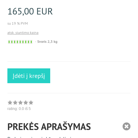
165,00 EUR
su 19 % PVM
atsk. siuntimo kaina
Sofort
Svoris 2,3 kg
versandfähig,
ausreichende
Stückzahl
Įdėti į krepšį
rating:
0.0
iš 5
PREKĖS APRAŠYMAS