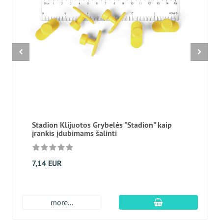
Stadion Klijuotos Grybelės "Stadion" kaip
įrankis įdubimams šalinti
7,14 EUR
Įdėti į krepšį
more...