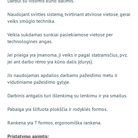
Darbui su visomis kūno dalimis.
Naudojant svirties sistemą, tvirtinant atvirose vietose, gerai
veiks smūgio technika.
Veikia sukdamas sunkiai pasiekiamose vietose per
technologines angas.
Jei prieiga yra įmanoma, ji veiks ir pagal statramsčius, pvz.
jei ant darbo rėmo yra kūno dalis (durys).
Jis naudojamas apdailos darbams pažeidimo metu ir
vidutiniame pažeidimo gylyje.
Darbinis antgalis turi išlenkimą su lenkimu ir yra smailus.
Pabaiga yra šlifuota plokščia ir rodyklės formos.
Rankena yra T formos, ergonomiška rankena.
Pristatymo apimtis: