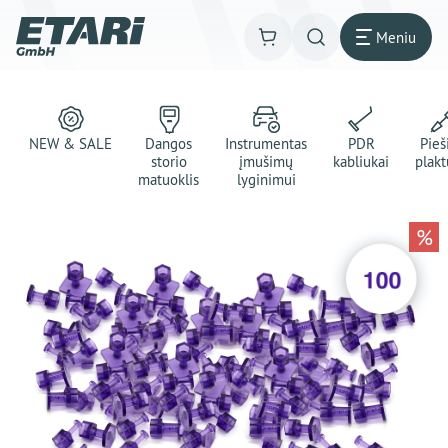
Meniu
NEW & SALE
Dangos
Instrumentas
PDR
Pie
storio
įmušimų
kabliukai
plakt
matuoklis
lyginimui
%