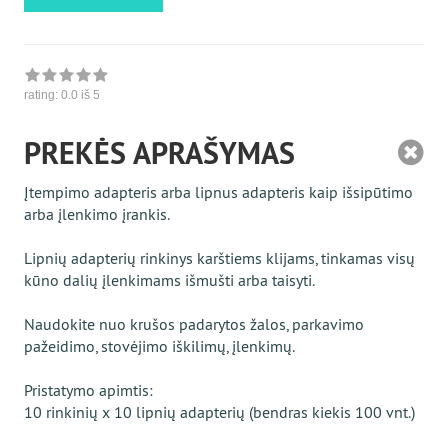
rating:
0.0
iš 5
PREKĖS APRAŠYMAS
Įtempimo adapteris arba lipnus adapteris kaip išsipūtimo
arba įlenkimo įrankis.
Lipnių adapterių rinkinys karštiems klijams, tinkamas visų
kūno dalių įlenkimams išmušti arba taisyti.
Naudokite nuo krušos padarytos žalos, parkavimo
pažeidimo, stovėjimo iškilimų, įlenkimų.
Pristatymo apimtis:
10 rinkinių x 10 lipnių adapterių (bendras kiekis 100 vnt.)