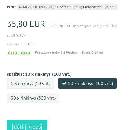
Pr.Nr.:
4260357181098, (100) 10 Sets x 10 teilig Klebeadapter lila, Nr. 1
35,80 EUR
RRP 87,00 EUR
Jūs sutaupote 59% (51,20 EUR)
su 19 % PVM
atsk. siuntimo kaina
Sofort
Pristatymo trukmė 2 Wochen
Svoris 0,19 kg
versandfähig,
ausreichende
Stückzahl
skaičius:
10 x rinkinys (100 vnt.)
1 x rinkinys (10 vnt.)
10 x rinkinys (100 vnt.)
30 x rinkinys (300 vnt.)
Įdėti į krepšį