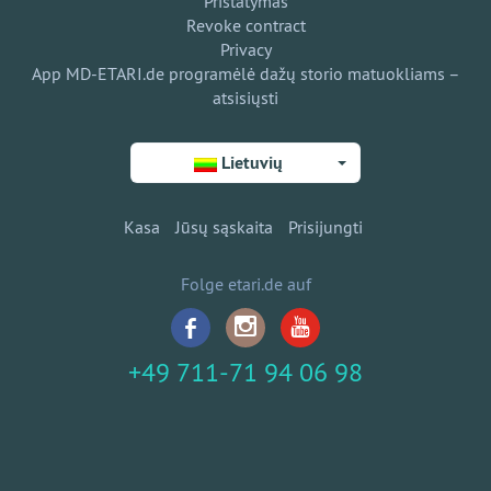
Pristatymas
Revoke contract
Privacy
App MD-ETARI.de programėlė dažų storio matuokliams –
atsisiųsti
Lietuvių
Kasa
Jūsų sąskaita
Prisijungti
Folge etari.de auf
+49 711-71 94 06 98