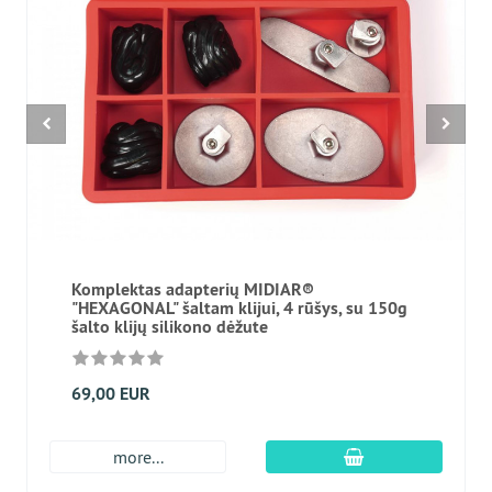
Komplektas adapterių MIDIAR®
"HEXAGONAL" šaltam klijui, 4 rūšys, su 150g
šalto klijų silikono dėžute
69,00 EUR
Įdėti į krepšį
more...